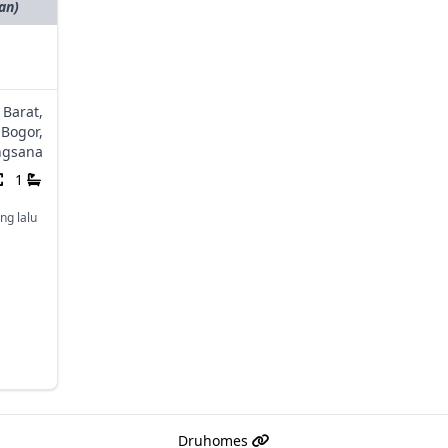
an)
 Barat,
Bogor,
ngsana
1
ng lalu
Druhomes