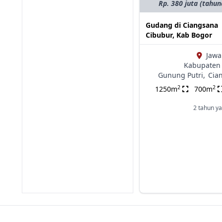
Rp. 380 juta (tahun
Gudang di Ciangsana
Cibubur, Kab Bogor
Jawa
Kabupaten 
Gunung Putri,
Cia
2
2
1250m
700m
2 tahun ya