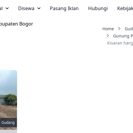
al
Disewa
Pasang Iklan
Hubungi
Kebija
abupaten Bogor
Home
Gud
Gunung P
Kisaran harg
Gudang