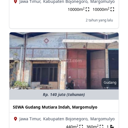
Jawa Timur,
Kabupaten Bojonegoro,
Margomulyo
2
2
10000m
10000m
2 tahun yang lalu
Gudang
Rp. 140 juta (tahunan)
SEWA Gudang Mutiara Indah, Margomulyo
Jawa Timur,
Kabupaten Bojonegoro,
Margomulyo
2
2
440m
360m
1