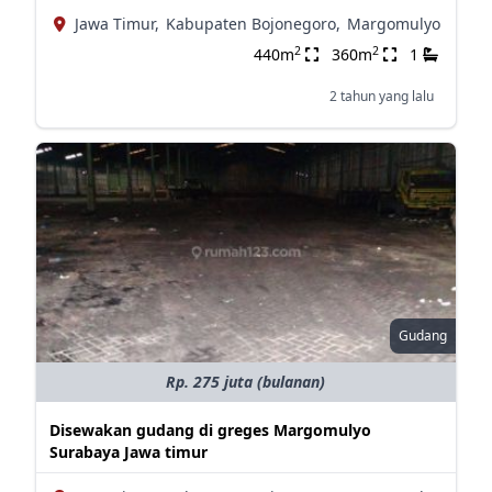
Jawa Timur,
Kabupaten Bojonegoro,
Margomulyo
2
2
440m
360m
1
2 tahun yang lalu
Gudang
Rp. 275 juta (bulanan)
Disewakan gudang di greges Margomulyo
Surabaya Jawa timur