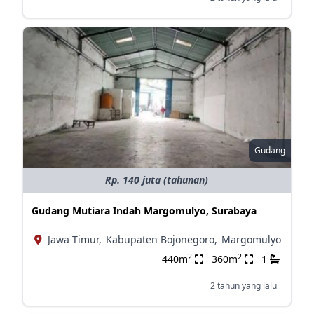
Gudang
Rp. 140 juta (tahunan)
Gudang Mutiara Indah Margomulyo, Surabaya
Jawa Timur,
Kabupaten Bojonegoro,
Margomulyo
2
2
440m
360m
1
2 tahun yang lalu