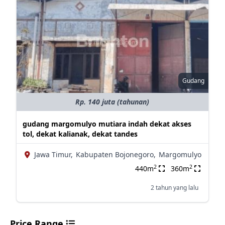
Gudang
Rp. 140 juta (tahunan)
gudang margomulyo mutiara indah dekat akses
tol, dekat kalianak, dekat tandes
Jawa Timur,
Kabupaten Bojonegoro,
Margomulyo
2
2
440m
360m
2 tahun yang lalu
Price Range