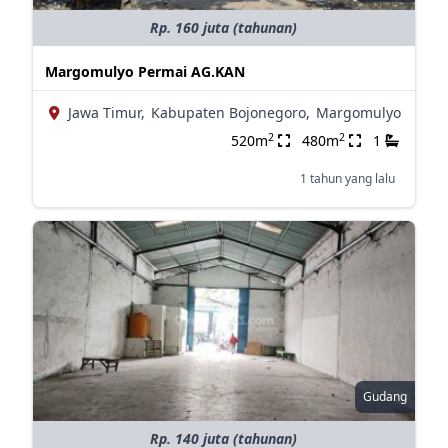
Rp. 160 juta (tahunan)
Margomulyo Permai AG.KAN
Jawa Timur,
Kabupaten Bojonegoro,
Margomulyo
2
2
520m
480m
1
1 tahun yang lalu
Gudang
Rp. 140 juta (tahunan)