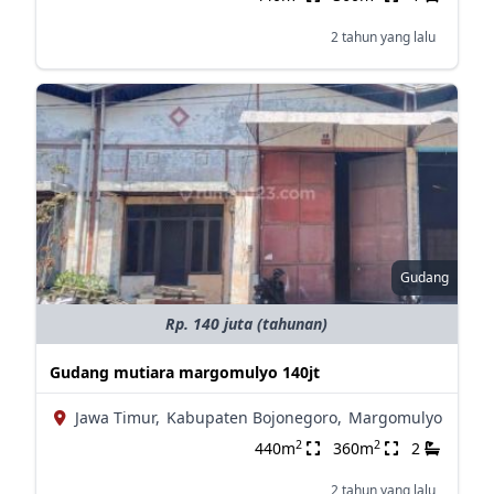
2 tahun yang lalu
Gudang
Rp. 140 juta (tahunan)
Gudang mutiara margomulyo 140jt
Jawa Timur,
Kabupaten Bojonegoro,
Margomulyo
2
2
440m
360m
2
2 tahun yang lalu