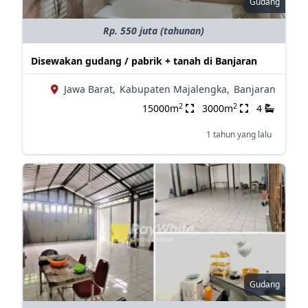
Gudang
Rp. 550 juta (tahunan)
Disewakan gudang / pabrik + tanah di Banjaran
Jawa Barat,
Kabupaten Majalengka,
Banjaran
2
2
15000m
3000m
4
1 tahun yang lalu
Gudang