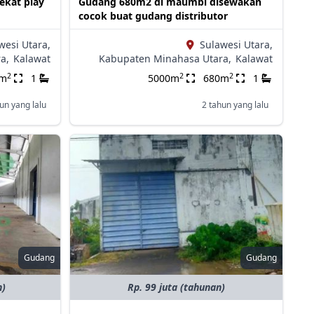
kat play
Gudang 680m2 di maumbi disewakan
cocok buat gudang distributor
wesi Utara,
Sulawesi Utara,
a,
Kalawat
Kabupaten Minahasa Utara,
Kalawat
2
2
2
0m
1
5000m
680m
1
un yang lalu
2 tahun yang lalu
Gudang
Gudang
n)
Rp. 99 juta (tahunan)