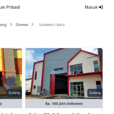
kan Pribadi
Masuk
ang
Disewa
Sulawesi Utara
Gudang
Gudang
n)
Rp. 160 juta (tahunan)