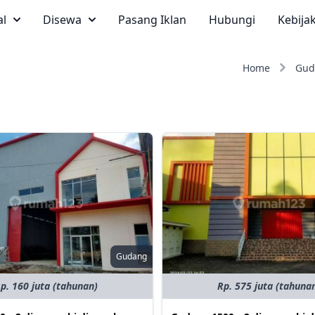
al
Disewa
Pasang Iklan
Hubungi
Kebija
Home
Gud
Gudang
p. 160 juta (tahunan)
Rp. 575 juta (tahuna