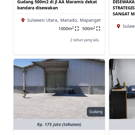
Gudang 500m2 di jl AA Maramis dekat
DISEWAKA
bandara disewakan
STRATEGI
SANGAT 
Sulawesi Utara,
Manado,
Mapanget
Sulaw
2
2
1000m
500m
2 tahun yang lalu
Gudang
Rp. 175 juta (tahunan)