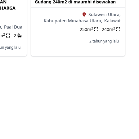
DAN
Gudang 240m2 di maumbi disewakan
, HARGA
Sulawesi Utara,
Kabupaten Minahasa Utara,
Kalawat
,
Paal Dua
2
2
250m
240m
2
0m
2
2 tahun yang lalu
un yang lalu