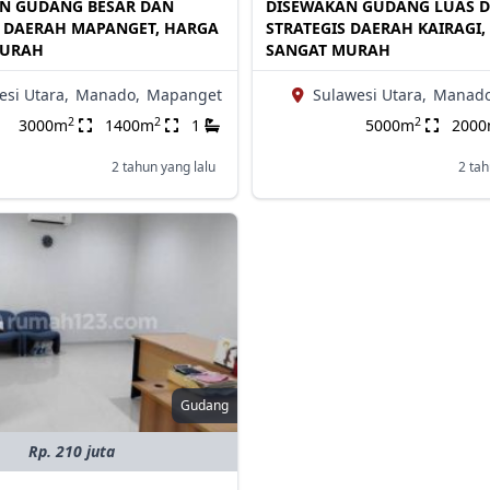
N GUDANG BESAR DAN
DISEWAKAN GUDANG LUAS 
S DAERAH MAPANGET, HARGA
STRATEGIS DAERAH KAIRAGI
MURAH
SANGAT MURAH
esi Utara,
Manado,
Mapanget
Sulawesi Utara,
Manado
2
2
2
3000m
1400m
1
5000m
200
2 tahun yang lalu
2 tah
Gudang
Rp. 210 juta