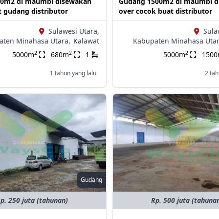
0m2 di maumbi disewakan
Gudang 1500m2 di maumbi de
 gudang distributor
over cocok buat distributor
Sulawesi Utara,
Sula
aten Minahasa Utara,
Kalawat
Kabupaten Minahasa Utar
2
2
2
5000m
680m
1
5000m
150
1 tahun yang lalu
2 tah
Gudang
p. 250 juta (tahunan)
Rp. 500 juta (tahuna