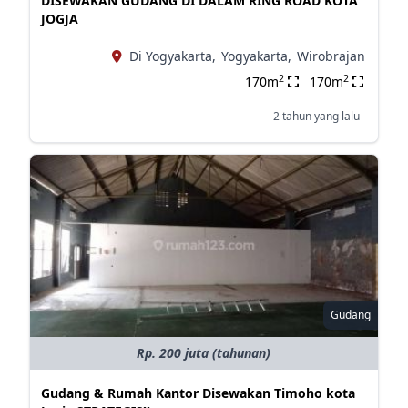
DISEWAKAN GUDANG DI DALAM RING ROAD KOTA
JOGJA
Di Yogyakarta,
Yogyakarta,
Wirobrajan
2
2
170m
170m
2 tahun yang lalu
Gudang
Rp. 200 juta (tahunan)
Gudang & Rumah Kantor Disewakan Timoho kota