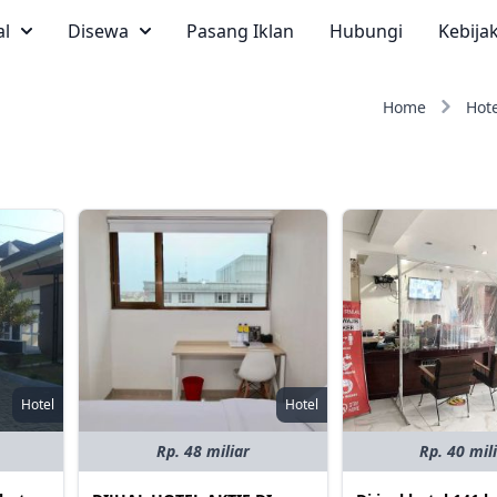
al
Disewa
Pasang Iklan
Hubungi
Kebija
Home
Hote
Hotel
Hotel
Rp. 48 miliar
Rp. 40 mil