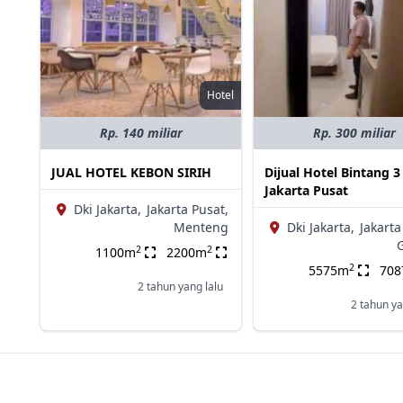
Hotel
Rp. 140 miliar
Rp. 300 miliar
JUAL HOTEL KEBON SIRIH
Dijual Hotel Bintang 3
Jakarta Pusat
Dki Jakarta,
Jakarta Pusat,
Menteng
Dki Jakarta,
Jakarta
2
2
1100m
2200m
2
5575m
70
2 tahun yang lalu
2 tahun ya