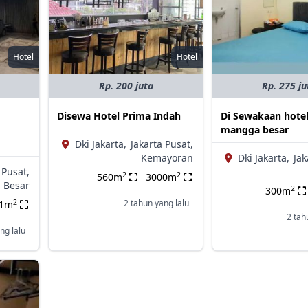
Hotel
Hotel
Rp. 200 juta
Rp. 275 ju
g
Disewa Hotel Prima Indah
Di Sewakaan hotel
mangga besar
Dki Jakarta,
Jakarta Pusat,
Kemayoran
Dki Jakarta,
Jak
 Pusat,
2
2
560m
3000m
 Besar
2
300m
2
2 tahun yang lalu
01m
2 tah
ng lalu