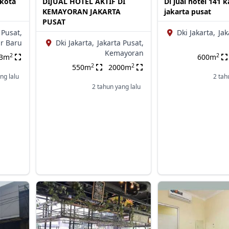
kota
DIJUAL HOTEL AKTIF DI
Di jual hotel 141 
KEMAYORAN JAKARTA
jakarta pusat
PUSAT
 Pusat,
Dki Jakarta,
Jak
r Baru
Dki Jakarta,
Jakarta Pusat,
Kemayoran
2
2
43m
600m
2
2
550m
2000m
ng lalu
2 tah
2 tahun yang lalu