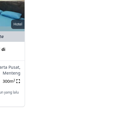
Hotel
ta
 di
arta Pusat,
Menteng
2
300m
un yang lalu