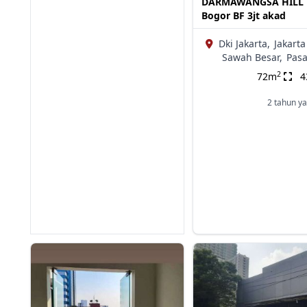
DARMAWANGSA HILL 
Bogor BF 3jt akad
Dki Jakarta,
Jakarta
Sawah Besar,
Pasa
2
72m
2 tahun ya