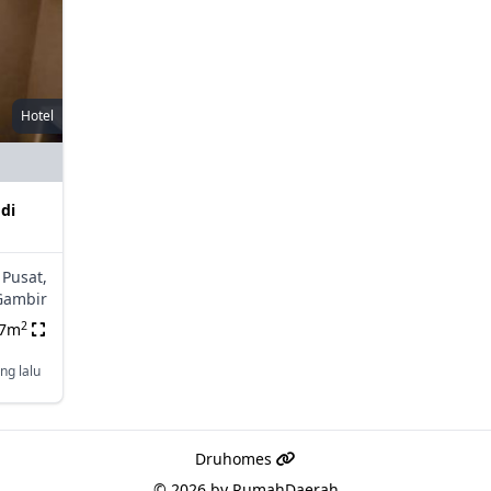
Hotel
 di
 Pusat,
Gambir
2
87m
ng lalu
Druhomes
© 2026 by
RumahDaerah