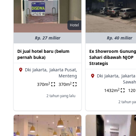
Hotel
Rp. 27 miliar
Rp. 40 miliar
Di jual hotel baru (belum
Ex Showroom Gunun
pernah buka)
Sahari dibawah NJOP
Strategis
Dki Jakarta,
Jakarta Pusat,
Menteng
Dki Jakarta,
Jakarta
Sawah
2
2
370m
370m
2
1432m
12
2 tahun yang lalu
2 tahun ya