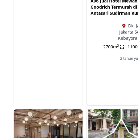
A96 Jual Hotel Mewah
Goodrich Termurah di
Antasari Sudirman Ku
Dki J
Jakarta S
Kebayora
2
2700m
110
2 tahun ya