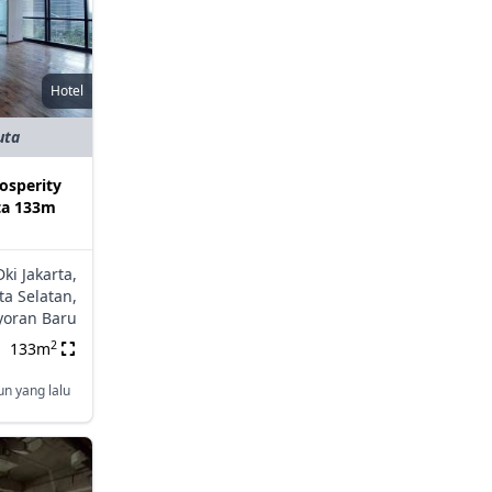
Hotel
uta
rosperity
ta 133m
Dki Jakarta,
ta Selatan,
yoran Baru
2
133m
un yang lalu