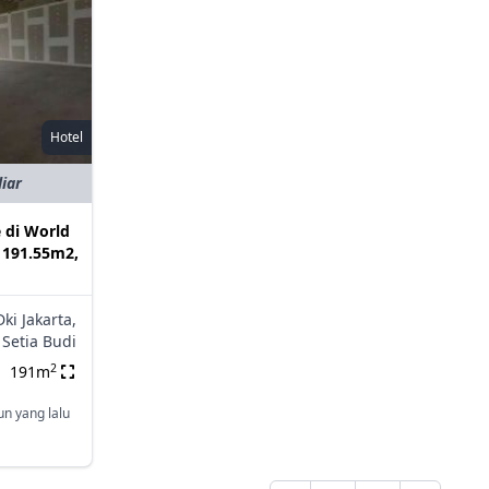
Hotel
liar
e di World
e 191.55m2,
Dki Jakarta,
Setia Budi
2
191m
un yang lalu