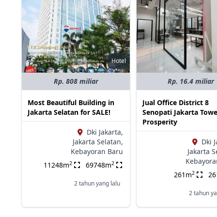
Hotel
Rp. 808 miliar
Rp. 16.4 miliar
Most Beautiful Building in
Jual Office District 8
Jakarta Selatan for SALE!
Senopati Jakarta Towe
Prosperity
Dki Jakarta,
Jakarta Selatan,
Dki J
Kebayoran Baru
Jakarta S
Kebayora
2
2
11248m
69748m
2
261m
2
2 tahun yang lalu
2 tahun ya