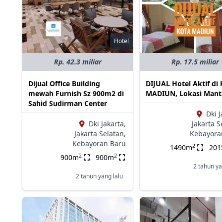
Hotel
Rp. 42.3 miliar
Rp. 17.5 miliar
Dijual Office Building
DIJUAL Hotel Aktif di
mewah Furnish Sz 900m2 di
MADIUN, Lokasi Man
Sahid Sudirman Center
Dki J
Dki Jakarta,
Jakarta S
Jakarta Selatan,
Kebayora
Kebayoran Baru
2
1490m
20
2
2
900m
900m
2 tahun ya
2 tahun yang lalu