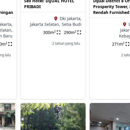
Sell Hotel: DIJUAL HOTEL
Dijual District 8 Of
PRIBADI
Prosperity Tower, 
ningan
Rendah Furnished
Dki Jakarta,
akarta,
Jakarta Selatan,
Setia Budi
elatan,
Jakar
2
2
300m
290m
n Baru
Keba
2
2
2 tahun yang lalu
00m
271m
ng lalu
2 tah