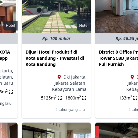
Hotel
Hotel
Rp. 100 miliar
Rp. 46.55 j
 KOTA
Dijual Hotel Produktif di
District 8 Office P
tapp
Kota Bandung - Investasi di
Tower SCBD Jakar
Kota Bandung
Full Furnish
akarta,
elatan,
Dki Jakarta,
n Baru
Jakarta Selatan,
Jakar
Kebayoran Lama
Keba
2
15m
2
2
2
5125m
1800m
133m
ng lalu
2 tahun yang lalu
2 tah