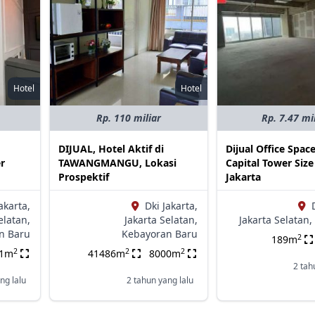
Hotel
Hotel
Rp. 110 miliar
Rp. 7.47 mi
DIJUAL, Hotel Aktif di
Dijual Office Spac
r
TAWANGMANGU, Lokasi
Capital Tower Siz
Prospektif
Jakarta
akarta,
Dki Jakarta,
elatan,
Jakarta Selatan,
Jakarta Selatan,
n Baru
Kebayoran Baru
2
189m
2
2
2
61m
41486m
8000m
2 tah
ng lalu
2 tahun yang lalu