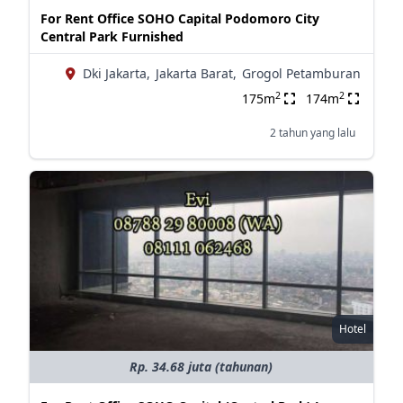
For Rent Office SOHO Capital Podomoro City
Central Park Furnished
Dki Jakarta,
Jakarta Barat,
Grogol Petamburan
2
2
175m
174m
2 tahun yang lalu
Hotel
Rp. 34.68 juta (tahunan)