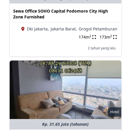
Sewa Office SOHO Capital Podomoro City High
Zone Furnished
Dki Jakarta,
Jakarta Barat,
Grogol Petamburan
2
2
174m
173m
2 tahun yang lalu
Hotel
Rp. 31.65 juta (tahunan)