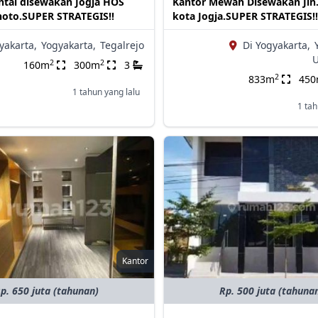
ntai disewakan Jogja HOS
Kantor Mewah Disewakan Jln
oto.SUPER STRATEGIS!!
kota Jogja.SUPER STRATEGIS!!
yakarta,
Yogyakarta,
Tegalrejo
Di Yogyakarta,
U
2
2
160m
300m
3
2
833m
45
1 tahun yang lalu
1 tah
Kantor
p. 650 juta (tahunan)
Rp. 500 juta (tahuna