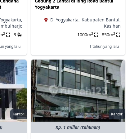
.Cendana
Gedung 2 Lantai di Ring Road Bantul
!
Yogyakarta
Yogyakarta,
Di Yogyakarta,
Kabupaten Bantul,
mbulharjo
Kasihan
2
2
2
0m
3
1000m
850m
un yang lalu
1 tahun yang lalu
Kantor
Kantor
n)
Rp. 1 miliar (tahunan)