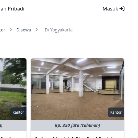
kan Pribadi
Masuk
tor
Disewa
Di Yogyakarta
Kantor
Kantor
n)
Rp. 350 juta (tahunan)