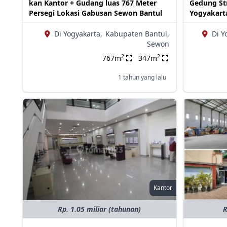
kan Kantor + Gudang luas 767 Meter
Gedung Str
Persegi Lokasi Gabusan Sewon Bantul
Yogyakart
Di Yogyakarta,
Kabupaten Bantul,
Di Y
Sewon
2
2
767m
347m
1 tahun yang lalu
Kantor
Rp. 1.05 miliar (tahunan)
R