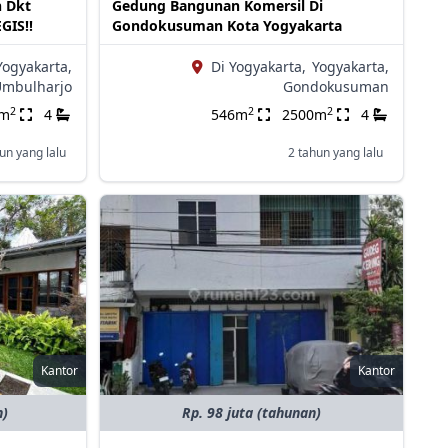
n Dkt
Gedung Bangunan Komersil Di
GIS!!
Gondokusuman Kota Yogyakarta
Yogyakarta,
Di Yogyakarta,
Yogyakarta,
mbulharjo
Gondokusuman
2
2
2
5m
4
546m
2500m
4
un yang lalu
2 tahun yang lalu
Kantor
Kantor
n)
Rp. 98 juta (tahunan)