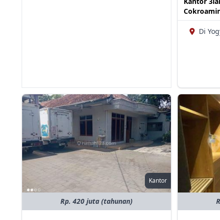
Kantor 3la
Cokroamin
Di Yog
Kantor
Rp. 420 juta (tahunan)
R