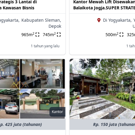
ategis 3 Lantai di
Kantor Mewah Lift Disewaka
a Kawasan Bisnis
Balaikota Jogja.SUPER STRATE
ogyakarta,
Kabupaten Sleman,
Di Yogyakarta,
Depok
U
2
2
2
965m
745m
500m
32
1 tahun yang lalu
1 tah
Kantor
p. 425 juta (tahunan)
Rp. 150 juta (tahuna