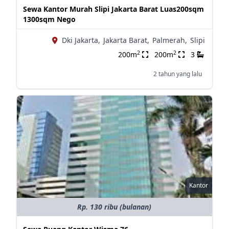
Sewa Kantor Murah Slipi Jakarta Barat Luas200sqm
1300sqm Nego
Dki Jakarta,
Jakarta Barat,
Palmerah,
Slipi
2
2
200m
200m
3
2 tahun yang lalu
Kantor
Rp. 130 ribu (bulanan)