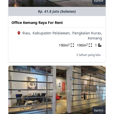
Kantor
Rp. 41.8 juta (bulanan)
Office Kemang Raya For Rent
Riau,
Kabupaten Pelalawan,
Pangkalan Kuras,
Kemang
2
2
190m
190m
1
2 tahun yang lalu
Kantor