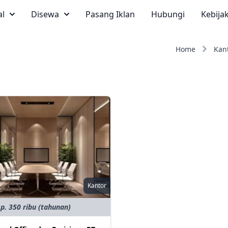
al
Disewa
Pasang Iklan
Hubungi
Kebija
Home
Kan
Kantor
p. 350 ribu (tahunan)