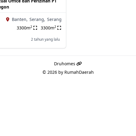
ual Office dan Perizinan PT
legon
Banten,
Serang,
Serang
2
2
3300m
3300m
2 tahun yang lalu
Druhomes
© 2026 by
RumahDaerah