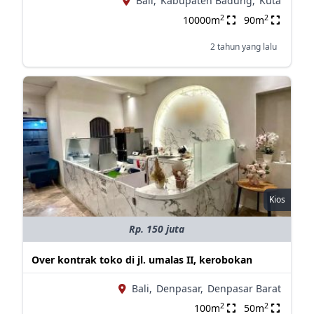
Bali,
Kabupaten Badung,
Kuta
2
2
10000m
90m
2 tahun yang lalu
Kios
Rp. 150 juta
Over kontrak toko di jl. umalas II, kerobokan
Bali,
Denpasar,
Denpasar Barat
2
2
100m
50m