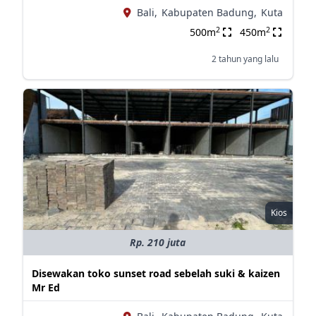
Bali,
Kabupaten Badung,
Kuta
2
2
500m
450m
2 tahun yang lalu
Kios
Rp. 210 juta
Disewakan toko sunset road sebelah suki & kaizen
Mr Ed