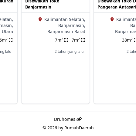
ukuran
Disewakan Toko
Disewakan Toko Di
Banjarmasin
Pangeran Antasari 
elatan,
Kalimantan Selatan,
Kalimanta
masin,
Banjarmasin,
Ba
 Utara
Banjarmasin Barat
Banjarma
2
2
2
2
36m
7m
7m
38m
ng lalu
2 tahun yang lalu
2 tah
Druhomes
© 2026 by
RumahDaerah