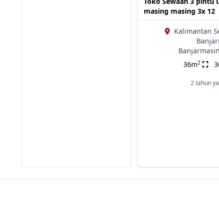
Toko Sewaan 3 pintu 
masing masing 3x 12
Kalimantan S
Banjar
Banjarmasin
2
36m
2 tahun ya