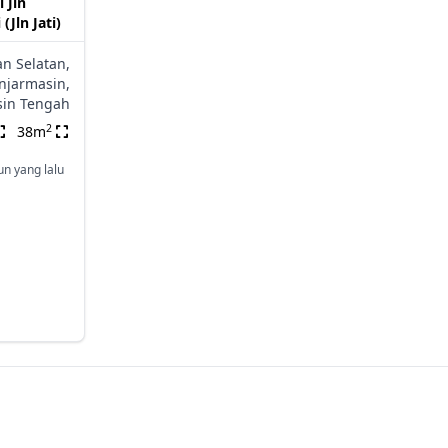
 Jln
(Jln Jati)
n Selatan,
njarmasin,
sin Tengah
2
38m
un yang lalu