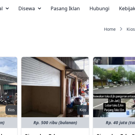
al
Disewa
Pasang Iklan
Hubungi
Kebija
Home
Kios
Kios
Kios
an)
Rp. 500 ribu (bulanan)
Rp. 40 juta (t