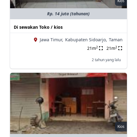
Kios
Rp. 14 juta (tahunan)
Di sewakan Toko / kios
Jawa Timur,
Kabupaten Sidoarjo,
Taman
2
2
21m
21m
2 tahun yang lalu
Kios