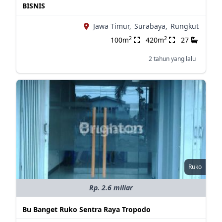
BISNIS
Jawa Timur,
Surabaya,
Rungkut
2
2
100m
420m
27
2 tahun yang lalu
Ruko
Rp. 2.6 miliar
Bu Banget Ruko Sentra Raya Tropodo