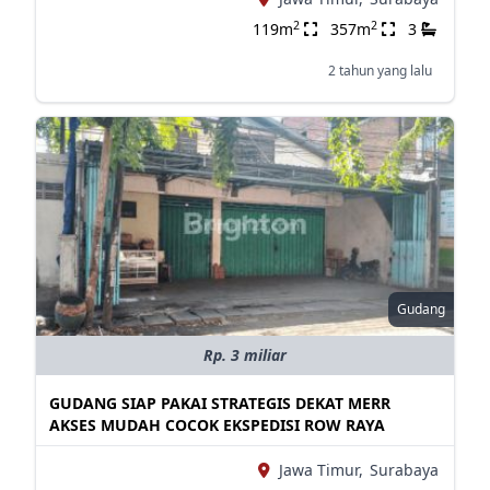
2
2
119m
357m
3
2 tahun yang lalu
Gudang
Rp. 3 miliar
GUDANG SIAP PAKAI STRATEGIS DEKAT MERR
AKSES MUDAH COCOK EKSPEDISI ROW RAYA
Jawa Timur,
Surabaya