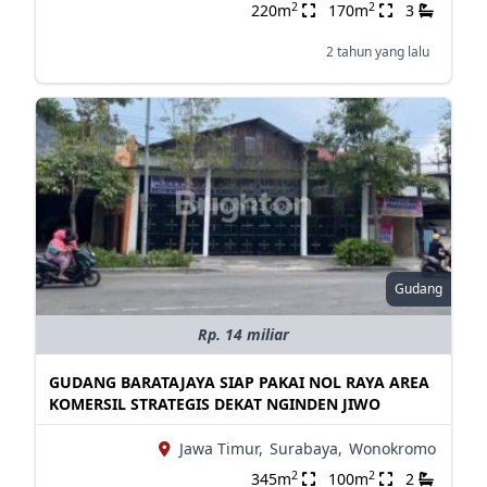
2
2
220m
170m
3
2 tahun yang lalu
Gudang
Rp. 14 miliar
GUDANG BARATAJAYA SIAP PAKAI NOL RAYA AREA
KOMERSIL STRATEGIS DEKAT NGINDEN JIWO
Jawa Timur,
Surabaya,
Wonokromo
2
2
345m
100m
2