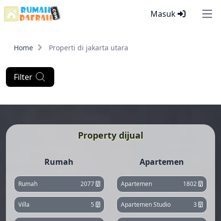
Masuk
Ope
Home
Properti di jakarta utara
Filter
Property dijual
Rumah
Apartemen
Rumah
2077
Apartemen
1802
Villa
5
Apartemen Studio
3