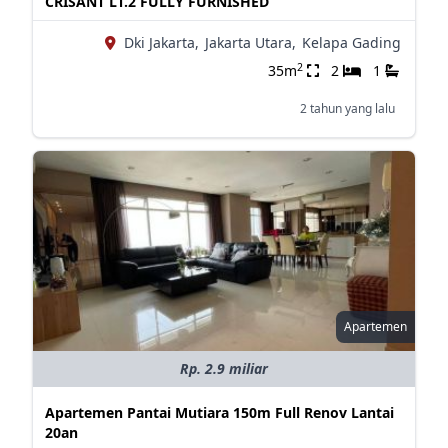
CRISANT LT.2 FULLY FURNISHED
Dki Jakarta,
Jakarta Utara,
Kelapa Gading
2
35m
2
1
2 tahun yang lalu
Apartemen
Rp. 2.9 miliar
Apartemen Pantai Mutiara 150m Full Renov Lantai
20an