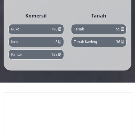
Komersil
Tanah
Ruko
790
Tanah
55
Kios
8
Tanah Kavling
36
Kantor
128