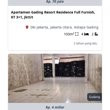
Rp. 70 juta
Apartemen Gading Resort Residence Full Furnish,
KT 3+1, JktUt
Dki Jakarta,
Jakarta Utara,
Kelapa Gading
2
103m
4
2
2 tahun yang lalu
Gudang
Rp. 4 miliar