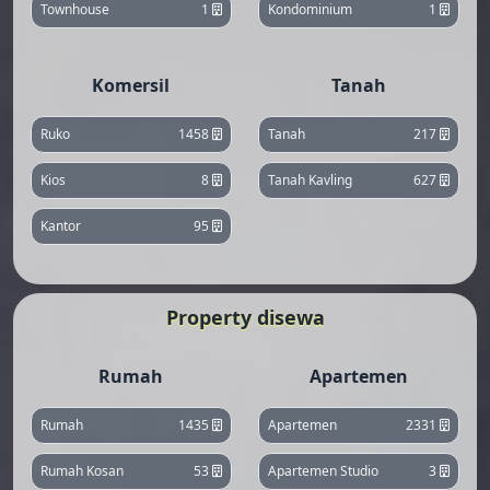
Townhouse
1
Kondominium
1
Komersil
Tanah
Ruko
1458
Tanah
217
Kios
8
Tanah Kavling
627
Kantor
95
Property disewa
Rumah
Apartemen
Rumah
1435
Apartemen
2331
Rumah Kosan
53
Apartemen Studio
3