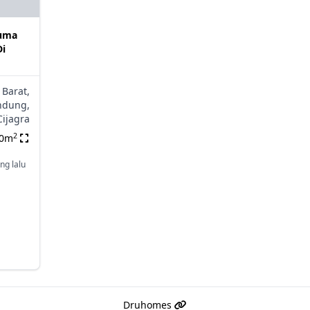
uma
Di
 Barat,
ndung,
Cijagra
2
00m
ng lalu
Druhomes