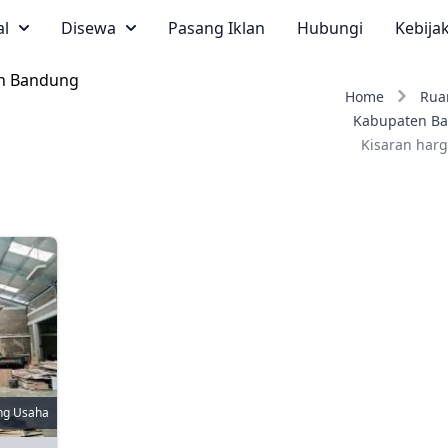
al
Disewa
Pasang Iklan
Hubungi
Kebija
en Bandung
Home
Rua
Kabupaten B
Kisaran harg
ng Usaha