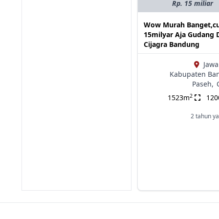
Rp. 15 miliar
Wow Murah Banget,c
15milyar Aja Gudang 
Cijagra Bandung
Jawa
Kabupaten Ba
Paseh,
2
1523m
12
2 tahun ya