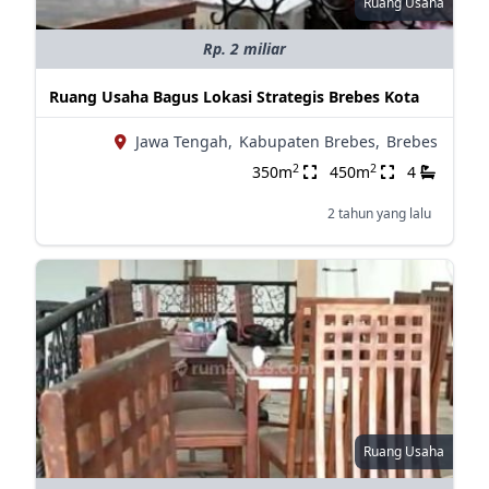
Ruang Usaha
Rp. 2 miliar
Ruang Usaha Bagus Lokasi Strategis Brebes Kota
Jawa Tengah,
Kabupaten Brebes,
Brebes
2
2
350m
450m
4
2 tahun yang lalu
Ruang Usaha