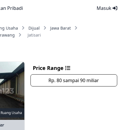
kan Pribadi
Masuk
ng Usaha
Dijual
Jawa Barat
arawang
Jatisari
Price Range
Rp. 80 sampai 90 miliar
Ruang Usaha
iar