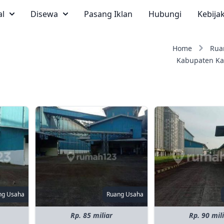
al
Disewa
Pasang Iklan
Hubungi
Kebija
Home
Rua
Kabupaten K
ng Usaha
Ruang Usaha
Rp. 85 miliar
Rp. 90 mil