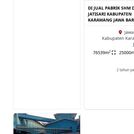
DI JUAL PABRIK SHM 
JATISARI KABUPATEN
KARAWANG JAWA BAR
Jawa
Kabupaten Kar
2
76539m
25000
2 tahun ya