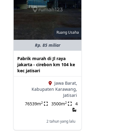
Ruang Usaha
Rp. 85 miliar
Pabrik murah di Jl raya
jakarta - cirebon km 104 ke
kec jatisari
Jawa Barat,
Kabupaten Karawang,
Jatisari
2
2
76539m
3500m
4
2 tahun yang lalu