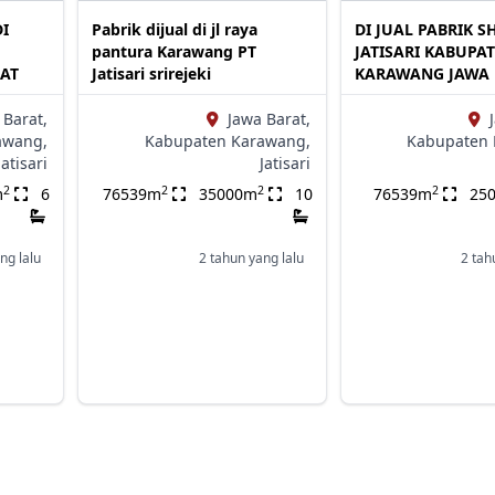
DI
Pabrik dijual di jl raya
DI JUAL PABRIK S
pantura Karawang PT
JATISARI KABUPA
AT
Jatisari srirejeki
KARAWANG JAWA 
 Barat,
Jawa Barat,
awang,
Kabupaten Karawang,
Kabupaten 
Jatisari
Jatisari
2
2
2
2
m
6
76539m
35000m
10
76539m
25
ng lalu
2 tahun yang lalu
2 tah