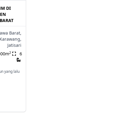
HM DI
TEN
BARAT
Jawa Barat,
Karawang,
Jatisari
2
000m
6
un yang lalu