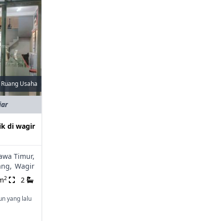
Ruang Usaha
iar
k di wagir
awa Timur,
ang,
Wagir
2
m
2
un yang lalu