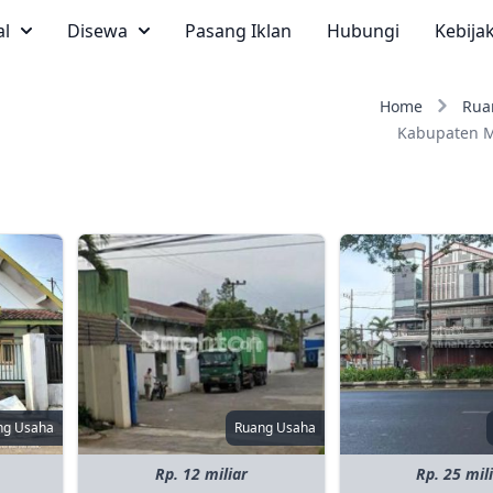
al
Disewa
Pasang Iklan
Hubungi
Kebija
Home
Rua
Kabupaten 
ng Usaha
Ruang Usaha
Rp. 12 miliar
Rp. 25 mil