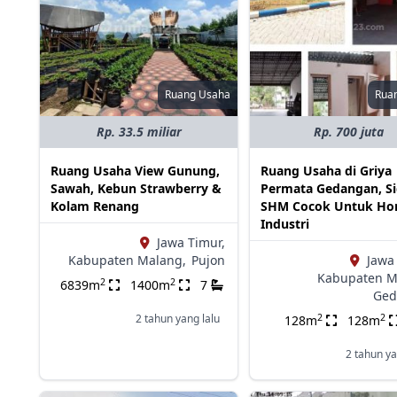
Ruang Usaha
Rua
Rp. 33.5 miliar
Rp. 700 juta
Ruang Usaha View Gunung,
Ruang Usaha di Griya
Sawah, Kebun Strawberry &
Permata Gedangan, Si
Kolam Renang
SHM Cocok Untuk H
Industri
Jawa Timur,
Kabupaten Malang,
Pujon
Jawa
Kabupaten M
2
2
6839m
1400m
7
Ged
2
2
2 tahun yang lalu
128m
128m
2 tahun ya