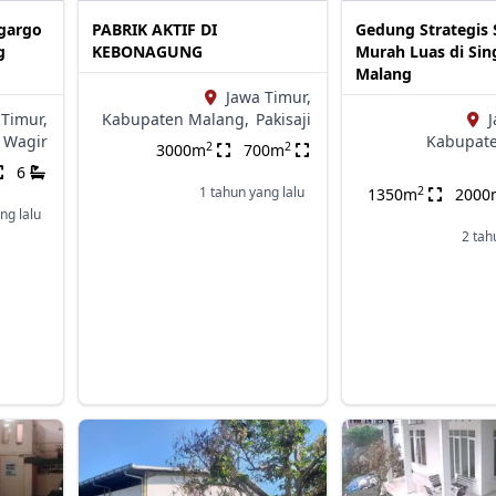
gargo
PABRIK AKTIF DI
Gedung Strategis 
g
KEBONAGUNG
Murah Luas di Sin
Malang
Jawa Timur,
 Timur,
Kabupaten Malang,
Pakisaji
J
Wagir
Kabupate
2
2
3000m
700m
6
2
1 tahun yang lalu
1350m
2000
ng lalu
2 tah