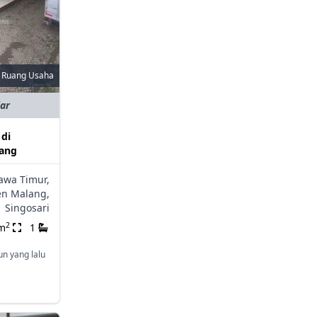
Ruang Usaha
iar
 di
Uang
awa Timur,
n Malang,
Singosari
2
m
1
un yang lalu