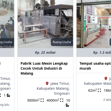
ng Usaha
Ruang Usaha
Rp. 25 miliar
Rp. 1.3 mil
i
Pabrik Luas Mesin Lengkap
Tempat usaha opti
Cocok Untuk Industri di
murah
Malang
 Timur,
J
alang,
Jawa Timur,
Kabupaten Mal
ngosari
Kabupaten Malang,
2
62m
186
Singosari
1
2
2
2 tah
3000m
4000m
10
ng lalu