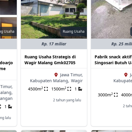
ng Usaha
Ruang Usaha
Rp. 17 miliar
Rp. 25 mil
Ruang Usaha Strategis di
Pabrik snack aktif
doarjo
Wagir Malang Gmk02705
Singosari Butuh 
ome
Jawa Timur,
J
Kabupaten Malang,
Wagir
Kabupate
 Timur,
2
2
4500m
1500m
1
alang,
2
3000m
4000
angan
2 tahun yang lalu
2 tah
1
ng lalu