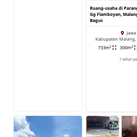
Ruang-usaha di Paran
Gg Flamboyan, Malan
Bagus
Jawa
Kabupaten Malang,
2
2
733m
300m
1 tahun ya