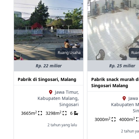
Ruang Usaha
Rua
Rp. 22 miliar
Rp. 25 miliar
Pabrik di Singosari, Malang
Pabrik snack murah d
Singosari Malang
Jawa Timur,
Kabupaten Malang,
Jawa
Singosari
Kabupaten M
Si
2
2
3665m
3298m
6
2
2
3000m
4000m
2 tahun yang lalu
2 tahun ya