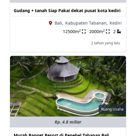
Gudang + tanah Siap Pakai dekat pusat kota kediri
Bali,
Kabupaten Tabanan,
Kediri
2
2
12500m
2000m
2
2 tahun yang lalu
Ruang Usaha
Rp. 4.8 miliar
Murah Banget Resort di Penebel Tabanan Bali