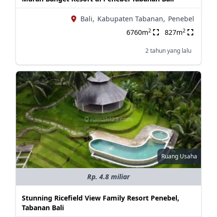
Bali,
Kabupaten Tabanan,
Penebel
2
2
6760m
827m
2 tahun yang lalu
Ruang Usaha
Rp. 4.8 miliar
Stunning Ricefield View Family Resort Penebel,
Tabanan Bali