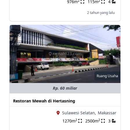
2
2
976m
115m
4
2 tahun yang lalu
Ruang Usaha
Rp. 60 miliar
Restoran Mewah di Hertasning
Sulawesi Selatan,
Makassar
2
2
1270m
2500m
3