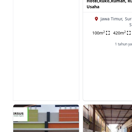
Hotel,Ruko,Rumah, R
Usaha
Jawa Timur,
Sur
S
2
2
100m
420m
1 tahun ya