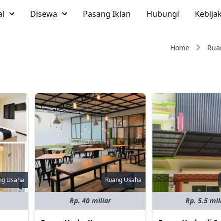
al
Disewa
Pasang Iklan
Hubungi
Kebija
Home
Rua
ng Usaha
Ruang Usaha
Rp. 40 miliar
Rp. 5.5 mil