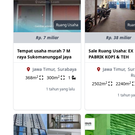
Ruang Usaha
Rua
Rp. 7 miliar
Rp. 38 miliar
Tempat usaha murah 7 M
Sale Ruang Usaha: EX
raya Sukomanunggal jaya
PABRIK KOPI & TEH
Jawa Timur,
Surabaya
Jawa Timur,
Sur
R
2
2
368m
300m
1
2
2
2502m
2240m
1 tahun yang lalu
1 tahun ya