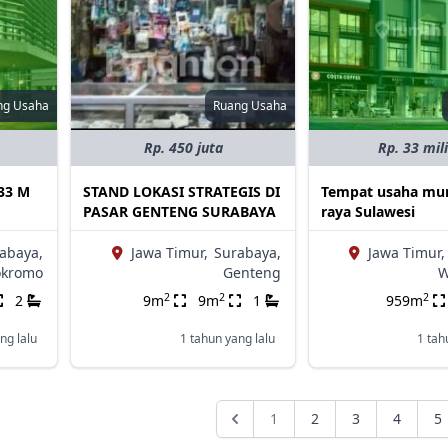
ng Usaha
Ruang Usaha
Rp. 450 juta
Rp. 33 mil
33 M
STAND LOKASI STRATEGIS DI
Tempat usaha mu
PASAR GENTENG SURABAYA
raya Sulawesi
abaya,
Jawa Timur,
Surabaya,
Jawa Timur,
kromo
Genteng
W
2
2
2
2
9m
9m
1
959m
ng lalu
1 tahun yang lalu
1 tah
1
2
3
4
5