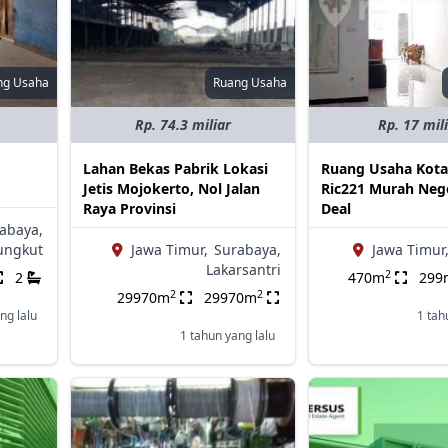
ng Usaha
Ruang Usaha
Rp. 74.3 miliar
Rp. 17 mil
Lahan Bekas Pabrik Lokasi
Ruang Usaha Kota
Jetis Mojokerto, Nol Jalan
Ric221 Murah Neg
Raya Provinsi
Deal
abaya,
ungkut
Jawa Timur,
Surabaya,
Jawa Timur
Lakarsantri
2
2
470m
299
2
2
29970m
29970m
ng lalu
1 tah
1 tahun yang lalu