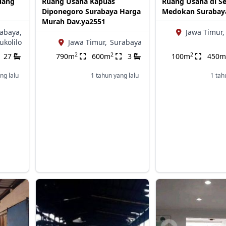
uang
Ruang Usaha Kapuas
Ruang Usaha di 
Diponegoro Surabaya Harga
Medokan Surabay
Murah Dav.ya2551
abaya,
Jawa Timur,
ukolilo
Jawa Timur,
Surabaya
2
2
2
27
790m
600m
3
100m
450m
ng lalu
1 tahun yang lalu
1 tah