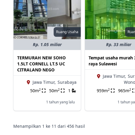
Ruang Usaha
Rua
Rp. 1.05 miliar
Rp. 33 miliar
TERMURAH NEW SOHO
Tempat usaha murah 
1.5LT CORNELL LT.5 UC
raya Sulawesi
CITRALAND NEGO
Jawa Timur,
Sur
Jawa Timur,
Surabaya
Wono
2
2
2
2
50m
50m
1
959m
965m
1 tahun yang lalu
1 tahun ya
Menampilkan
1
ke
11
dari
456
hasil