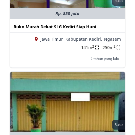
Ruko
Rp. 850 juta
Ruko Murah Dekat SLG Kediri Siap Huni
Jawa Timur,
Kabupaten Kediri,
Ngasem
2
2
141m
250m
2 tahun yang lalu
Ruko