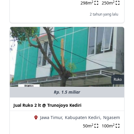
2
2
298m
250m
2 tahun yang lalu
Ruko
Rp. 1.5 miliar
Jual Ruko 2 lt @ Trunojoyo Kediri
Jawa Timur,
Kabupaten Kediri,
Ngasem
2
2
50m
100m