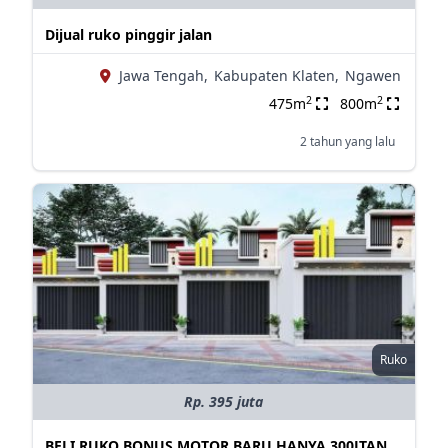
Dijual ruko pinggir jalan
Jawa Tengah,
Kabupaten Klaten,
Ngawen
2
2
475m
800m
2 tahun yang lalu
Ruko
Rp. 395 juta
BELI RUKO BONUS MOTOR BARU HANYA 300JTAN