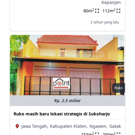
Kepanjen
2
2
80m
112m
2 tahun yang lalu
Ruko
Rp. 2.5 miliar
Ruko masih baru lokasi strategis di Sukoharjo
Jawa Tengah,
Kabupaten Klaten,
Ngawen,
Gatak
2
2
153m
250m