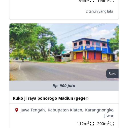
196m
196m
2 tahun yang lalu
Ruko
Rp. 900 juta
Ruko jl raya ponorogo Madiun (geger)
Jawa Tengah,
Kabupaten Klaten,
Karangnongko,
Jiwan
2
2
112m
200m