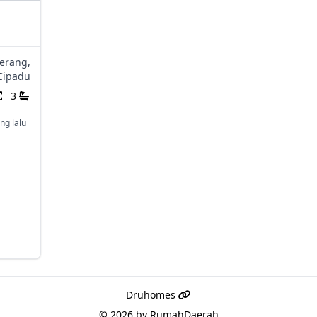
erang,
Cipadu
3
ng lalu
Druhomes
© 2026 by
RumahDaerah