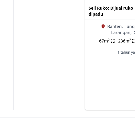
Sell Ruko: Dijual ruko
dipadu
Banten,
Tang
Larangan,
2
2
67m
236m
1 tahun ya