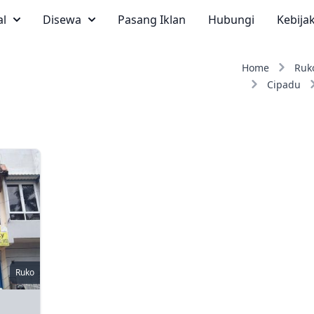
al
Disewa
Pasang Iklan
Hubungi
Kebija
Home
Ruk
Cipadu
Ruko