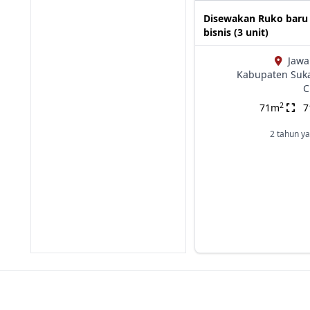
Disewakan Ruko baru
bisnis (3 unit)
Jawa
Kabupaten Suk
C
2
71m
2 tahun ya