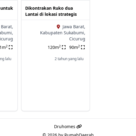
 untuk
Dikontrakan Ruko dua
Lantai di lokasi strategis
 Barat,
Jawa Barat,
abumi,
Kabupaten Sukabumi,
icurug
Cicurug
2
2
2
71m
120m
90m
ng lalu
2 tahun yang lalu
Druhomes
© 2026 by
RumahDaerah