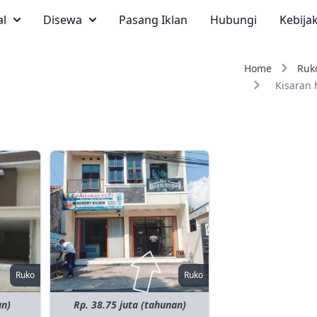
al
Disewa
Pasang Iklan
Hubungi
Kebija
Home
Ruk
Kisaran 
Ruko
Ruko
an)
Rp. 38.75 juta (tahunan)