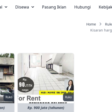
al
Disewa
Pasang Iklan
Hubungi
Kebija
Home
Ruk
Kisaran harg
Ruko
Ruko
an)
Rp. 900 juta (tahunan)