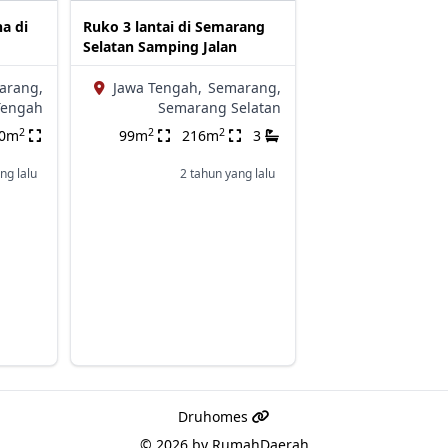
a di
Ruko 3 lantai di Semarang
Selatan Samping Jalan
arang,
Jawa Tengah,
Semarang,
Tengah
Semarang Selatan
2
2
2
00m
99m
216m
3
ng lalu
2 tahun yang lalu
Druhomes
© 2026 by
RumahDaerah