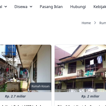
al
Disewa
Pasang Iklan
Hubungi
Kebija
Home
Rum
Rumah Kosan
Rp. 2.7 miliar
Rp. 2 miliar