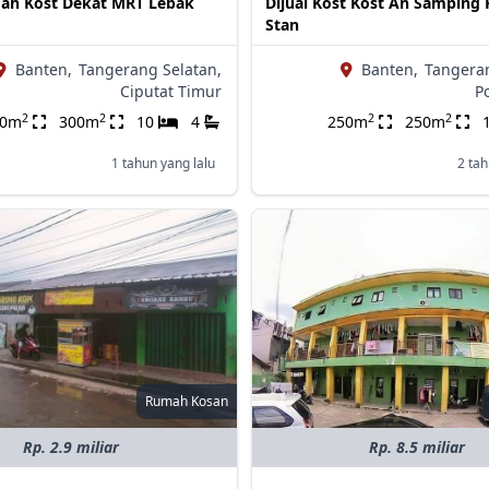
mah Kost Dekat MRT Lebak
Dijual Kost Kost An Samping
Stan
Banten,
Tangerang Selatan,
Banten,
Tangeran
Ciputat Timur
P
2
2
2
2
00m
300m
10
4
250m
250m
1 tahun yang lalu
2 tah
Rumah Kosan
Rp. 2.9 miliar
Rp. 8.5 miliar