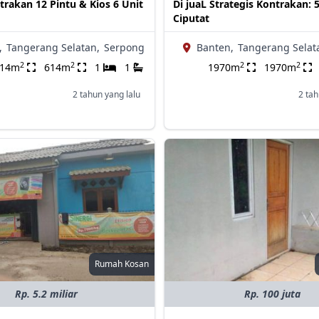
trakan 12 Pintu & Kios 6 Unit
Di juaL Strategis Kontrakan: 5
Ciputat
,
Tangerang Selatan,
Serpong
Banten,
Tangerang Selat
2
2
2
2
614m
614m
1
1
1970m
1970m
2 tahun yang lalu
2 tah
Rumah Kosan
Rp. 5.2 miliar
Rp. 100 juta