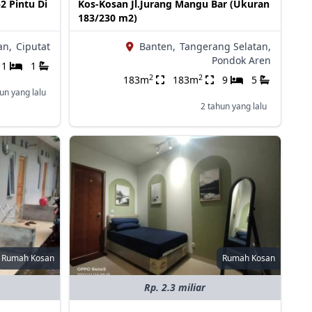
2 Pintu Di
Kos-Kosan Jl.Jurang Mangu Bar (Ukuran
183/230 m2)
an,
Ciputat
Banten,
Tangerang Selatan,
Pondok Aren
1
1
2
2
183m
183m
9
5
un yang lalu
2 tahun yang lalu
Rumah Kosan
Rumah Kosan
Rp. 2.3 miliar