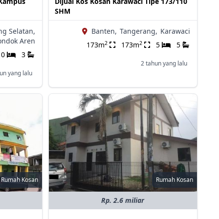
 Kampus
Dijual Kos Kosan Karawaci Tipe 173/110
SHM
g Selatan,
Banten,
Tangerang,
Karawaci
ondok Aren
2
2
173m
173m
5
5
10
3
2 tahun yang lalu
un yang lalu
Rumah Kosan
Rumah Kosan
Rp. 2.6 miliar