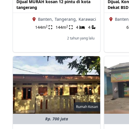
Dijual MURAH kosan 12 pintu di kota
DijuaL Kon
tangerang
Dekat BSD
Banten,
Tangerang,
Karawaci
Banten
2
2
144m
144m
4
4
2 tahun yang lalu
Rumah Kosan
Rp. 700 juta