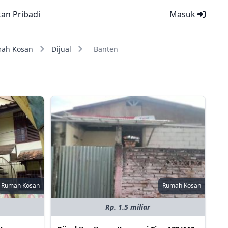
kan Pribadi
Masuk
ah Kosan
Dijual
Banten
Rumah Kosan
Rumah Kosan
Rp. 1.5 miliar