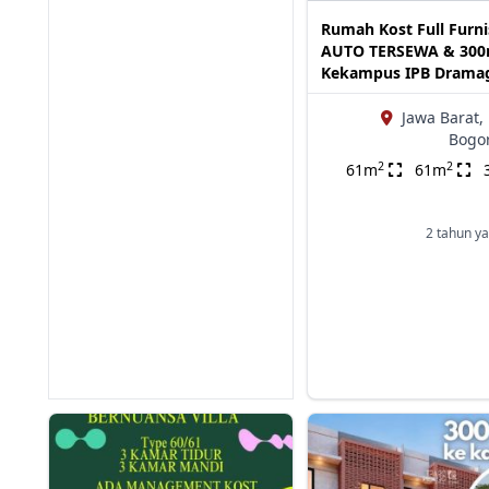
Rumah Kost Full Furn
AUTO TERSEWA & 30
Kekampus IPB Drama
Jawa Barat,
Bogor
2
2
61m
61m
2 tahun ya