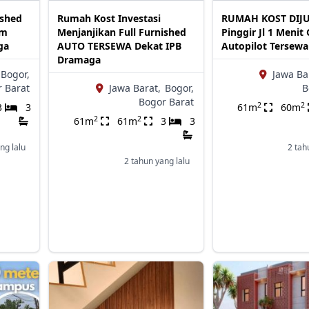
ished
Rumah Kost Investasi
RUMAH KOST DIJ
0m
Menjanjikan Full Furnished
Pinggir Jl 1 Menit 
ga
AUTO TERSEWA Dekat IPB
Autopilot Tersewa
Dramaga
Bogor,
Jawa Ba
 Barat
Jawa Barat,
Bogor,
B
Bogor Barat
2
2
3
3
61m
60m
2
2
61m
61m
3
3
ng lalu
2 tah
2 tahun yang lalu