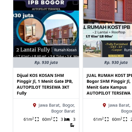
Rumah Kosan
Rum
Rp. 930 juta
Rp. 930 juta
Dijual KOS KOSAN SHM
JUAL RUMAH KOST IP
Pinggir Jl, 1 Menit Gate IPB,
Bogor SHM Pinggir Jl,
AUTOPILOT TERSEWA 3KT
Menit Gate Kampus
Fully
AUTOPILOT TERSEWA
Jawa Barat,
Bogor,
Jawa Barat,
Bogor Barat
Bogor
2
2
2
2
61m
60m
3
3
61m
60m