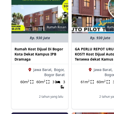
Rumah Kosan
Rum
Rp. 930 juta
Rp. 930 juta
Rumah Kost Dijual Di Bogor
GA PERLU REPOT URU
Kota Dekat Kampus IPB
KOST! Kost Dijual Auto
Dramaga
Tersewa dekat Kamus
Jawa Barat,
Bogor,
Jawa Barat,
Bogor Barat
Bogor
2
2
2
2
60m
60m
3
3
61m
60m
2 tahun yang lalu
2 tahun ya