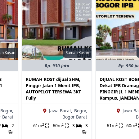
ah Kosan
Rumah Kosan
Rp. 930 juta
Rp. 930 ju
B
RUMAH KOST dijual SHM,
DIJUAL KOST BO
 1
Pinggir Jalan 1 Menit IPB,
Dekat IPB Dramag
AUTOPILOT TERSEWA 3KT
PINGGIR JL 1 MEN
Fully
Kampus, JAMINA
Bogor,
Jawa Barat,
Bogor,
Jawa Ba
 Barat
Bogor Barat
B
2
2
2
2
2
2
61m
60m
3
3
61m
60m