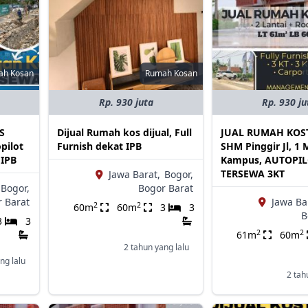
ah Kosan
Rumah Kosan
Rp. 930 juta
Rp. 930 ju
S
Dijual Rumah kos dijual, Full
JUAL RUMAH KOST
pilot
Furnish dekat IPB
SHM Pinggir Jl, 1 
 IPB
Kampus, AUTOPI
TERSEWA 3KT
Jawa Barat,
Bogor,
Bogor,
Bogor Barat
 Barat
Jawa Ba
2
2
60m
60m
3
3
B
3
3
2
2
61m
60m
2 tahun yang lalu
ng lalu
2 tah