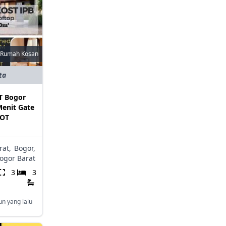
Rumah Kosan
ta
 Bogor
Menit Gate
LOT
rat,
Bogor,
ogor Barat
3
3
un yang lalu