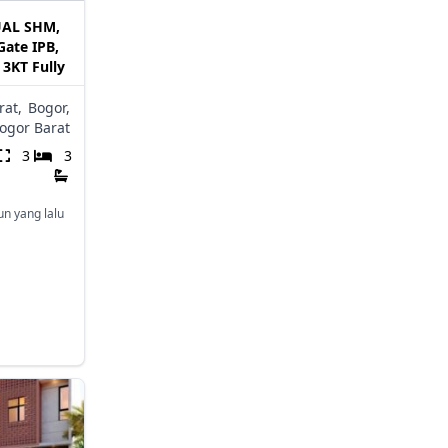
UAL SHM,
Gate IPB,
 3KT Fully
rat,
Bogor,
ogor Barat
3
3
un yang lalu