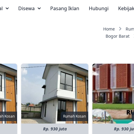
al
Disewa
Pasang Iklan
Hubungi
Kebija
Home
Rum
Bogor Barat
ah Kosan
Rumah Kosan
Rp. 930 juta
Rp. 930 ju