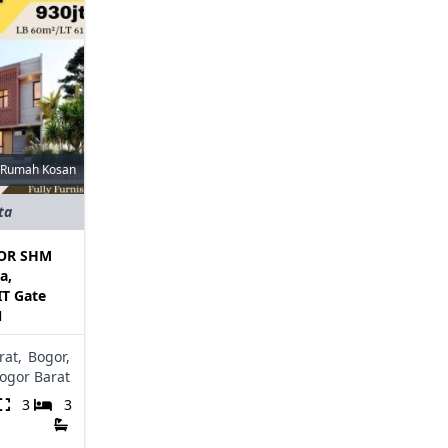
Rumah Kosan
ta
GOR SHM
a,
IT Gate
N
rat,
Bogor,
ogor Barat
3
3