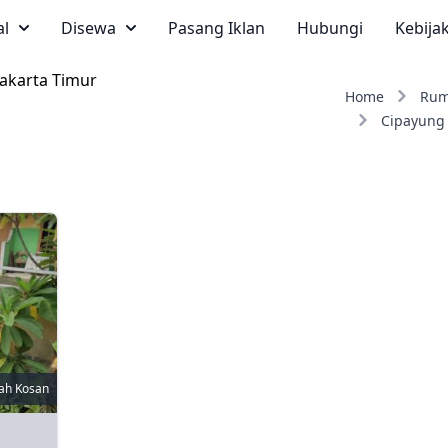
al
Disewa
Pasang Iklan
Hubungi
Kebija
akarta Timur
Home
Rum
Cipayung
ah Kosan