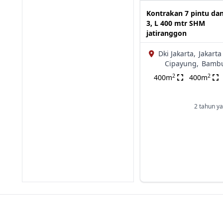
Kontrakan 7 pintu dan
3, L 400 mtr SHM
jatiranggon
Dki Jakarta,
Jakarta
Cipayung,
Bamb
2
2
400m
400m
2 tahun ya