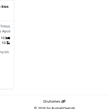
 kios
 Timur,
u Apus
10
10
ng lalu
Druhomes
© 2026 by
RumahDaerah