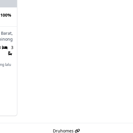
 100%
 Barat,
binong
3
3
ng lalu
Druhomes