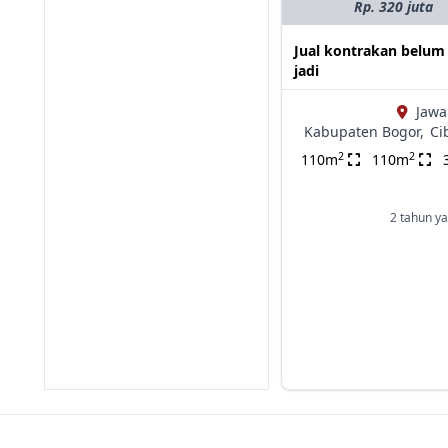
Rp. 320 juta
Jual kontrakan belum
jadi
Jawa
Kabupaten Bogor,
Ci
2
2
110m
110m
2 tahun ya