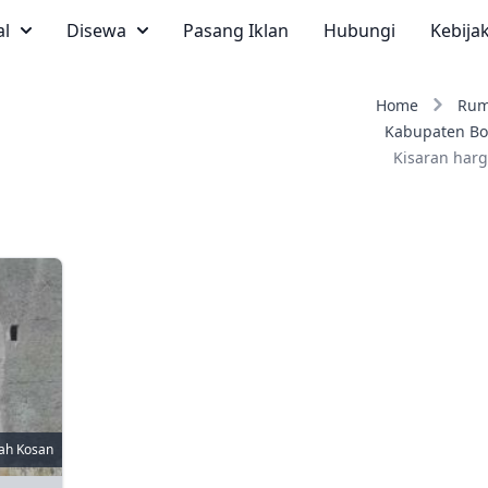
al
Disewa
Pasang Iklan
Hubungi
Kebija
Home
Rum
Kabupaten Bo
Kisaran harg
ah Kosan