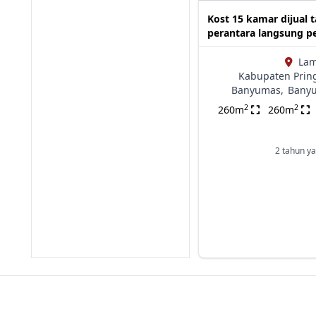
Kost 15 kamar dijual 
perantara langsung p
La
Kabupaten Prin
Banyumas,
Bany
2
2
260m
260m
2 tahun ya