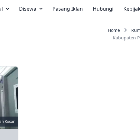
al
Disewa
Pasang Iklan
Hubungi
Kebija
Home
Rum
Kabupaten P
ah Kosan