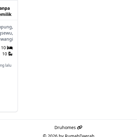
tanpa
emilik
mpung,
gsewu,
uwangi
10
10
ng lalu
Druhomes
© 2026 by
RumahDaerah