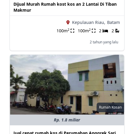
Dijual Murah Rumah kost kos an 2 Lantai Di Tiban
Makmur
Kepulauan Riau,
Batam
2
2
100m
100m
2
2
2 tahun yang lalu
Rumah Kosan
Rp. 1.8 miliar
Jual cepat rumah kos di Perumahan Anggrek Sari