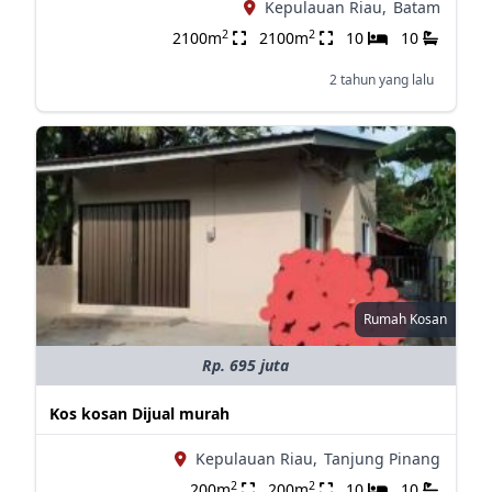
Kepulauan Riau,
Batam
2
2
2100m
2100m
10
10
2 tahun yang lalu
Rumah Kosan
Rp. 695 juta
Kos kosan Dijual murah
Kepulauan Riau,
Tanjung Pinang
2
2
200m
200m
10
10