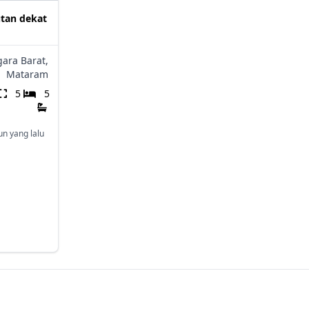
utan dekat
ara Barat,
Mataram
5
5
un yang lalu