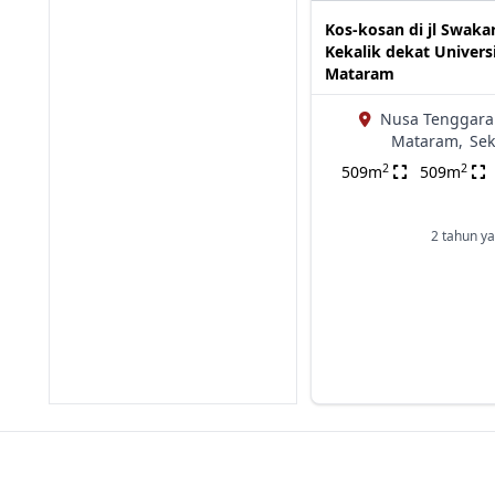
Kos-kosan di jl Swaka
Kekalik dekat Univers
Mataram
Nusa Tenggara 
Mataram,
Sek
2
2
509m
509m
2 tahun ya