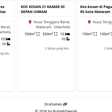
rsa
KOS KOSAN 21 KAMAR DI
Kos-kosan di Pag
itas
DEPAN UNRAM
RS kota Mataram
Nusa Tenggara Barat,
Nusa Tengg
Barat,
Mataram,
Sekarbela
arbela
2
2
2
2
550m
550m
10
150m
150m
10
10
10
2 tahun yang lalu
2 tah
ng lalu
Druhomes
© 2026 by
RumahDaerah