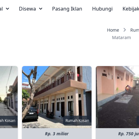
al
Disewa
Pasang Iklan
Hubungi
Kebija
Home
Rum
Mataram
ah Kosan
Rumah Kosan
Rp. 3 miliar
Rp. 750 ju