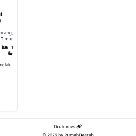
Jl
g
arang,
 Timur
1
1
ng lalu
Druhomes
© 2026 by
RumahDaerah