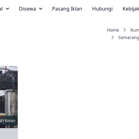
al
Disewa
Pasang Iklan
Hubungi
Kebija
Home
Rum
Semarang
ah Kosan