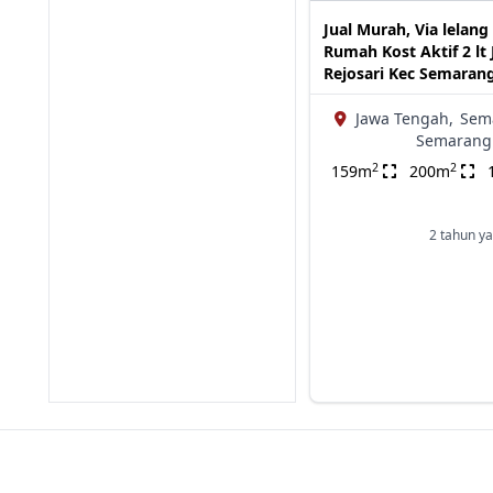
Jual Murah, Via lelang
Rumah Kost Aktif 2 lt 
Rejosari Kec Semaran
Jawa Tengah,
Sem
Semarang
2
2
159m
200m
2 tahun ya