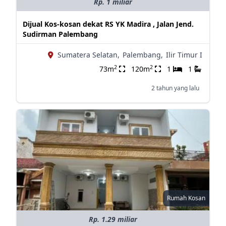
Rp. 1 miliar
Dijual Kos-kosan dekat RS YK Madira , Jalan Jend.
Sudirman Palembang
Sumatera Selatan,
Palembang,
Ilir Timur I
2
2
73m
120m
1
1
2 tahun yang lalu
Rumah Kosan
Rp. 1.29 miliar