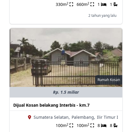
2
2
330m
660m
1
1
2 tahun yang lalu
Rumah Kosan
Rp. 1.5 miliar
Dijual Kosan belakang Interbis - km.7
Sumatera Selatan,
Palembang,
Ilir Timur I
2
2
100m
100m
8
8