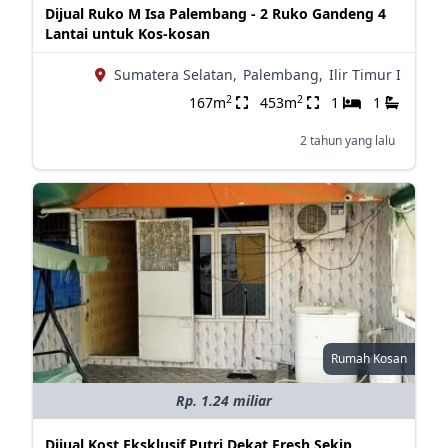
Dijual Ruko M Isa Palembang - 2 Ruko Gandeng 4
Lantai untuk Kos-kosan
Sumatera Selatan,
Palembang,
Ilir Timur I
2
2
167m
453m
1
1
2 tahun yang lalu
Rumah Kosan
Rp. 1.24 miliar
Dijual Kost Eksklusif Putri Dekat Fresh Sekip