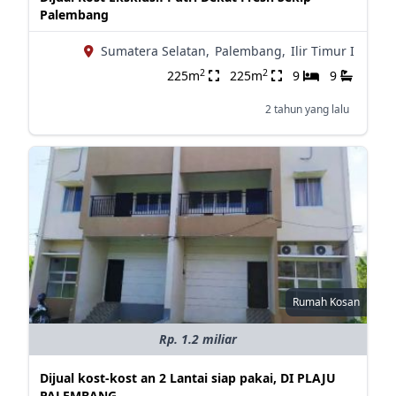
Palembang
Sumatera Selatan,
Palembang,
Ilir Timur I
2
2
225m
225m
9
9
2 tahun yang lalu
Rumah Kosan
Rp. 1.2 miliar
Dijual kost-kost an 2 Lantai siap pakai, DI PLAJU
PALEMBANG