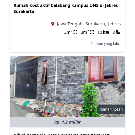
Rumah kost aktif belakang kampus UNS di Jebres
Surakarta
Jawa Tengah,
Surakarta,
Jebres
2
2
3m
3m
10
8
2 tahun yang lalu
Rumah Kosan
Rp. 1.2 miliar