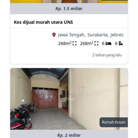
Rp. 1.5 miliar
Kos dijual murah utara UNS
Jawa Tengah,
Surakarta,
Jebres
2
2
268m
268m
6
6
2 tahun yang lalu
Rumah Kosan
Rp. 2 miliar