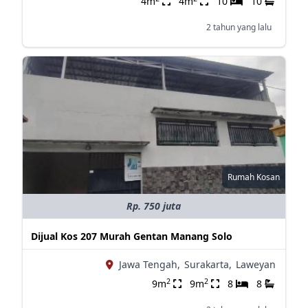
4m
4m
10
10
2 tahun yang lalu
Rumah Kosan
Rp. 750 juta
Dijual Kos 207 Murah Gentan Manang Solo
Jawa Tengah,
Surakarta,
Laweyan
2
2
9m
9m
8
8