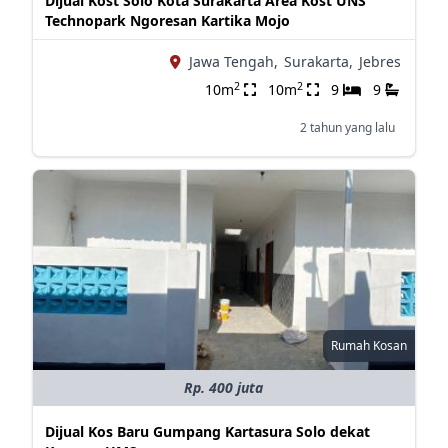
Dijual Kost Solo Kota Surakarta Area Kost UNS
Technopark Ngoresan Kartika Mojo
Jawa Tengah,
Surakarta,
Jebres
2
2
10m
10m
9
9
2 tahun yang lalu
Rumah Kosan
Rp. 400 juta
Dijual Kos Baru Gumpang Kartasura Solo dekat