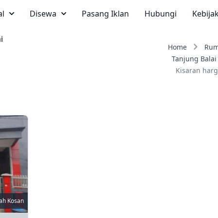
al
Disewa
Pasang Iklan
Hubungi
Kebija
i
Home
Rum
Tanjung Balai
Kisaran harg
ah Kosan