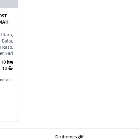
OST
ANAH
Utara,
 Balai,
g Raso,
r Sari
10
10
ng lalu
Druhomes