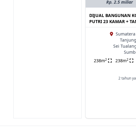
Rp. 2.5 miliar
DIJUAL BANGUNAN K
PUTRI 23 KAMAR + T
Sumatera 
Tanjung
Sei Tualan
Sumbe
2
2
238m
238m
2 tahun ya