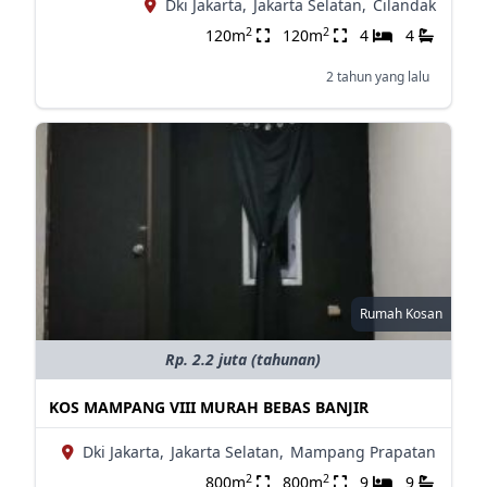
Dki Jakarta,
Jakarta Selatan,
Cilandak
2
2
120m
120m
4
4
2 tahun yang lalu
Rumah Kosan
Rp. 2.2 juta (tahunan)
KOS MAMPANG VIII MURAH BEBAS BANJIR
Dki Jakarta,
Jakarta Selatan,
Mampang Prapatan
2
2
800m
800m
9
9