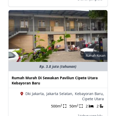
Rumah Kosan
Rp. 3.8 juta (tahunan)
Rumah Murah Di Sewakan Paviliun Cipete Utara
Kebayoran Baru
Dki Jakarta,
Jakarta Selatan,
Kebayoran Baru,
Cipete Utara
2
2
500m
50m
2
2
2 tahun yang lalu