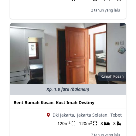
2 tahun yang lalu
Rumah Kosan
Rp. 1.8 juta (bulanan)
Rent Rumah Kosan: Kost Imah Destiny
Dki Jakarta,
Jakarta Selatan,
Tebet
2
2
120m
120m
8
8
2 tahun yang lalu