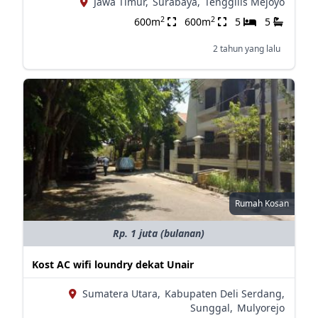
Jawa Timur,
Surabaya,
Tenggilis Mejoyo
2
2
600m
600m
5
5
2 tahun yang lalu
Rumah Kosan
Rp. 1 juta (bulanan)
Kost AC wifi loundry dekat Unair
Sumatera Utara,
Kabupaten Deli Serdang,
Sunggal,
Mulyorejo