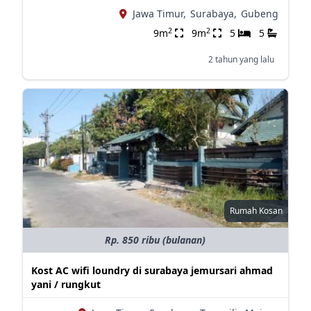
Jawa Timur,
Surabaya,
Gubeng
2
2
9m
9m
5
5
2 tahun yang lalu
Rumah Kosan
Rp. 850 ribu (bulanan)
Kost AC wifi loundry di surabaya jemursari ahmad
yani / rungkut