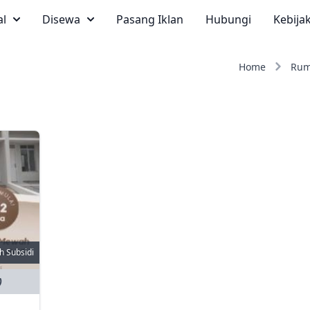
al
Disewa
Pasang Iklan
Hubungi
Kebija
Home
Rum
 Subsidi
)