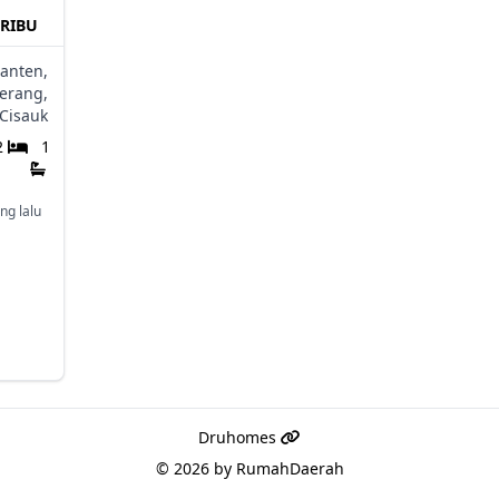
0RIBU
anten,
erang,
Cisauk
2
1
ng lalu
Druhomes
© 2026 by
RumahDaerah