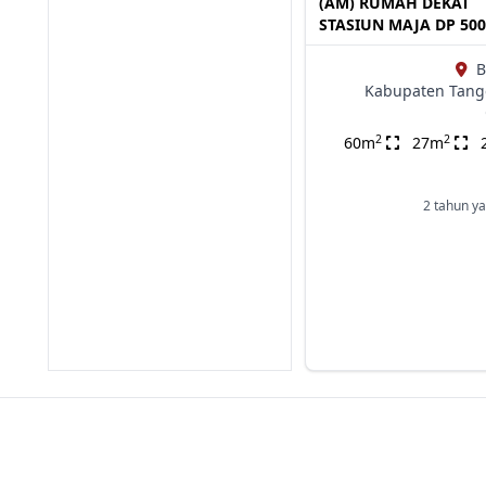
(AM) RUMAH DEKAT
STASIUN MAJA DP 50
B
Kabupaten Tang
2
2
60m
27m
2 tahun ya