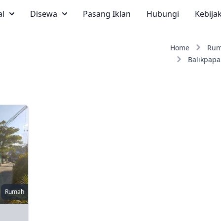
al
Disewa
Pasang Iklan
Hubungi
Kebija
Home
Ru
Balikpap
Rumah