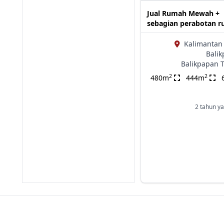
Jual Rumah Mewah +
sebagian perabotan 
Kalimantan
Bali
Balikpapan 
2
2
480m
444m
2 tahun ya