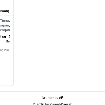
rumah)
 Timur,
kpapan,
Tengah
6
5
ng lalu
Druhomes
© 2026 by
RumahDaerah