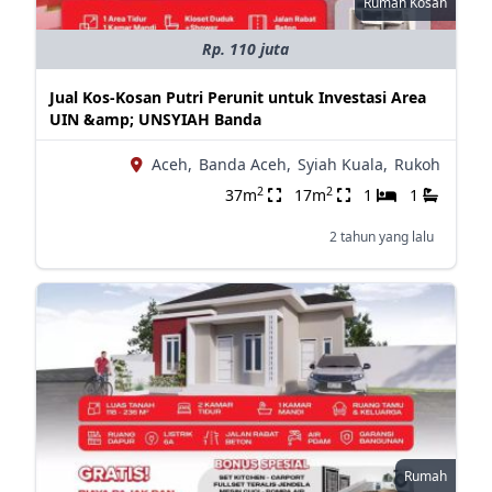
Rumah Kosan
Rp. 110 juta
Jual Kos-Kosan Putri Perunit untuk Investasi Area
UIN &amp; UNSYIAH Banda
Aceh,
Banda Aceh,
Syiah Kuala,
Rukoh
2
2
37m
17m
1
1
2 tahun yang lalu
Rumah