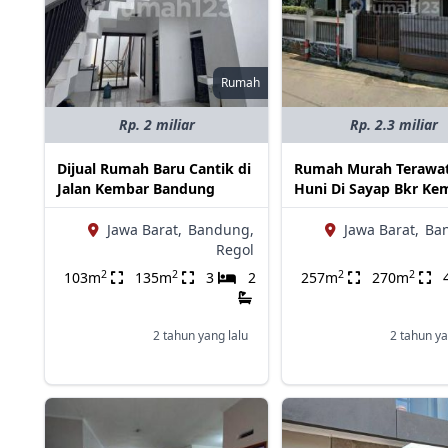
Rumah
Rp. 2 miliar
Rp. 2.3 miliar
Dijual Rumah Baru Cantik di
Rumah Murah Terawat
Jalan Kembar Bandung
Huni Di Sayap Bkr Ke
Jawa Barat,
Bandung,
Jawa Barat,
Ba
Regol
2
2
2
2
103m
135m
3
2
257m
270m
2 tahun yang lalu
2 tahun ya