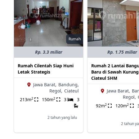
Rumah
Rp. 3.3 miliar
Rp. 1.75 miliar
Rumah Cilentah Siap Huni
Rumah 2 Lantai Bang
Letak Strategis
Baru di Sawah Kurung
Ciateul SHM
Jawa Barat,
Bandung,
Regol,
Ciateul
Jawa Barat,
Ba
Regol,
2
2
213m
150m
3
3
2
2
92m
120m
2 tahun yang lalu
2 tahun ya