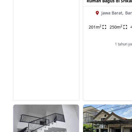
Rumah Bagus di Srika
Jawa Barat,
Ba
2
2
201m
250m
1 tahun ya