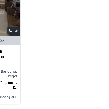
Rumah
iar
di
mas
Bandung,
Regol
4
2
un yang lalu