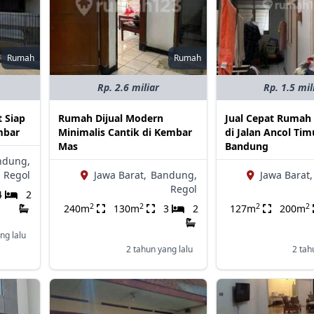
Rumah
Rumah
Rp. 2.6 miliar
Rp. 1.5 mil
 Siap
Rumah Dijual Modern
Jual Cepat Rumah 
mbar
Minimalis Cantik di Kembar
di Jalan Ancol Tim
Mas
Bandung
ndung,
Regol
Jawa Barat,
Bandung,
Jawa Barat,
Regol
4
2
2
2
2
2
240m
130m
3
2
127m
200m
ng lalu
2 tahun yang lalu
2 tah