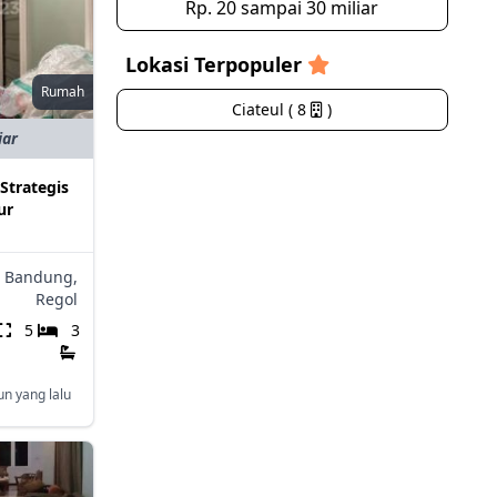
Rp. 20 sampai 30 miliar
Lokasi Terpopuler
Rumah
Ciateul ( 8
)
iar
Strategis
ur
Bandung,
Regol
5
3
un yang lalu