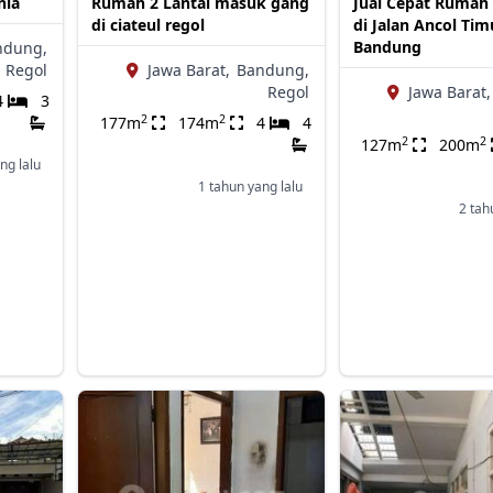
nia
Rumah 2 Lantai masuk gang
Jual Cepat Rumah 
di ciateul regol
di Jalan Ancol Tim
Bandung
ndung,
Regol
Jawa Barat,
Bandung,
Regol
Jawa Barat,
4
3
2
2
177m
174m
4
4
2
2
127m
200m
ng lalu
1 tahun yang lalu
2 tah