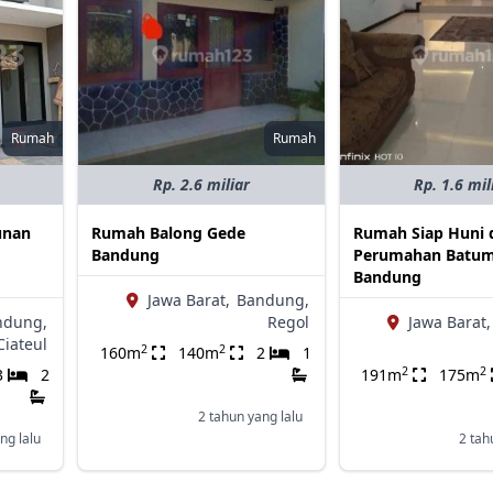
Rumah
Rumah
Rp. 2.6 miliar
Rp. 1.6 mil
unan
Rumah Balong Gede
Rumah Siap Huni 
Bandung
Perumahan Batu
Bandung
Jawa Barat,
Bandung,
ndung,
Regol
Jawa Barat,
Ciateul
2
2
160m
140m
2
1
2
2
3
2
191m
175m
2 tahun yang lalu
ng lalu
2 tah