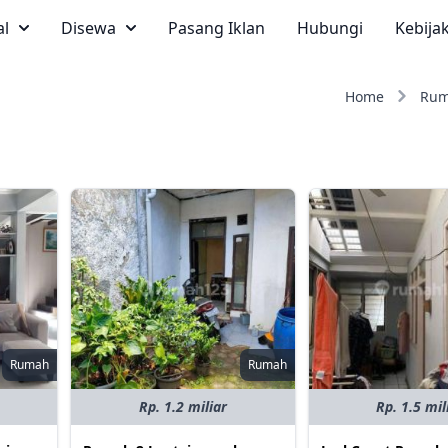
al
Disewa
Pasang Iklan
Hubungi
Kebija
Home
Ru
Rumah
Rumah
Rp. 1.2 miliar
Rp. 1.5 mil