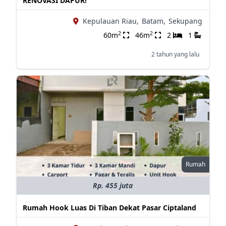
RENOVASI DAPUR!
Kepulauan Riau,
Batam,
Sekupang
2
2
60m
46m
2
1
2 tahun yang lalu
Rumah
Rp. 455 juta
Rumah Hook Luas Di Tiban Dekat Pasar Ciptaland