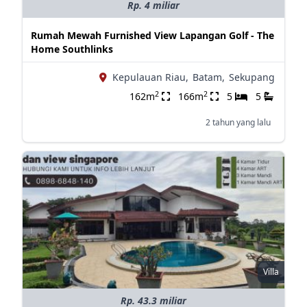
Rp. 4 miliar
Rumah Mewah Furnished View Lapangan Golf - The
Home Southlinks
Kepulauan Riau,
Batam,
Sekupang
2
2
162m
166m
5
5
2 tahun yang lalu
Villa
Rp. 43.3 miliar