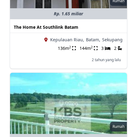
Rumah
Rp. 1.65 miliar
The Home At Southlink Batam
Kepulauan Riau,
Batam,
Sekupang
2
2
136m
144m
3
2
2 tahun yang lalu
Rumah