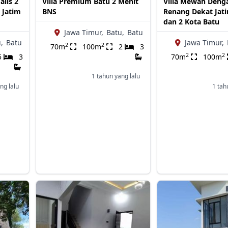
lis 2
Villa Premium Batu 2 Menit
Villa Mewah Deng
 Jatim
BNS
Renang Dekat Jati
dan 2 Kota Batu
Jawa Timur,
Batu,
Batu
,
Batu
Jawa Timur,
2
2
70m
100m
2
3
2
2
5
3
70m
100m
1 tahun yang lalu
ng lalu
1 tah