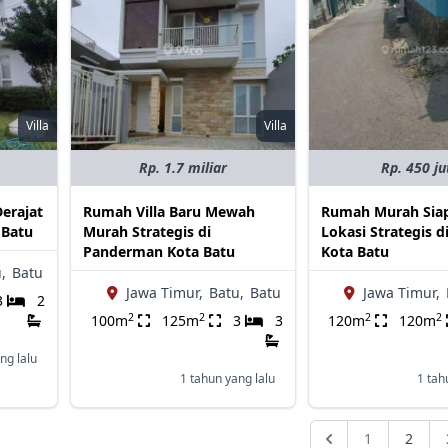
Villa
Villa
Rp. 1.7 miliar
Rp. 450 ju
Derajat
Rumah Villa Baru Mewah
Rumah Murah Sia
 Batu
Murah Strategis di
Lokasi Strategis d
Panderman Kota Batu
Kota Batu
,
Batu
Jawa Timur,
Batu,
Batu
Jawa Timur,
3
2
2
2
2
2
100m
125m
3
3
120m
120m
ng lalu
1 tahun yang lalu
1 tah
1
2