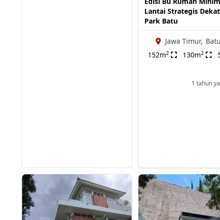
Edisi Bu Rumah Minima
Lantai Strategis Dekat
Park Batu
Jawa Timur,
Batu
2
2
152m
130m
1 tahun ya