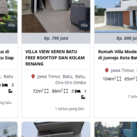
Villa
Villa
Rp. 790 juta
Rp. 800 ju
us di
VILLA VIEW KEREN BATU
Rumah Villa Mode
tu Siap
FREE ROOFTOP DAN KOLAM
di Junrejo Kota Ba
RENANG
Jawa Timur,
,
Batu
Jawa Timur,
Batu,
Batu,
2
2
104m
65m
Oro-Oro Ombo
4
3
2
2
72m
86m
3
1
1 tah
ng lalu
1 tahun yang lalu