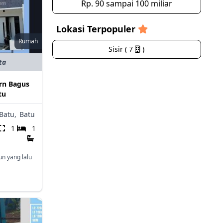
Rp. 90 sampai 100 miliar
Lokasi Terpopuler
Rumah
Sisir ( 7
)
ta
rn Bagus
tu
Batu,
Batu
1
1
un yang lalu