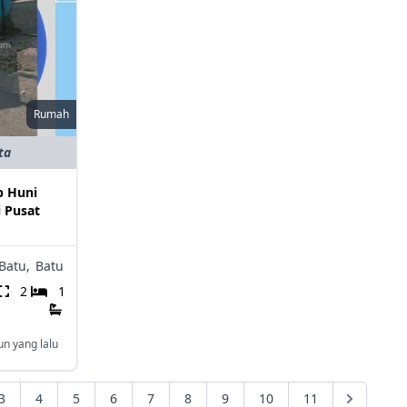
Rumah
ta
p Huni
i Pusat
Batu,
Batu
2
1
un yang lalu
3
4
5
6
7
8
9
10
11