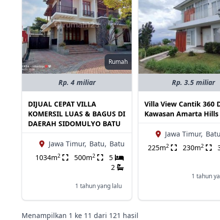
Rumah
Rp. 4 miliar
Rp. 3.5 miliar
DIJUAL CEPAT VILLA
Villa View Cantik 360 
KOMERSIL LUAS & BAGUS DI
Kawasan Amarta Hills
DAERAH SIDOMULYO BATU
Jawa Timur,
Batu
Jawa Timur,
Batu,
Batu
2
2
225m
230m
2
2
1034m
500m
5
2
1 tahun ya
1 tahun yang lalu
Menampilkan
1
ke
11
dari
121
hasil