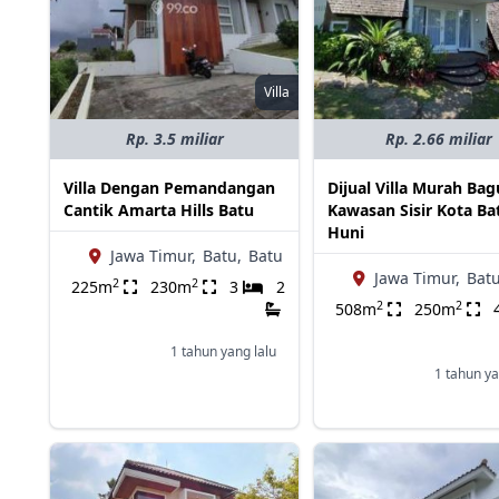
Villa
Rp. 3.5 miliar
Rp. 2.66 miliar
Villa Dengan Pemandangan
Dijual Villa Murah Bag
Cantik Amarta Hills Batu
Kawasan Sisir Kota Ba
Huni
Jawa Timur,
Batu,
Batu
Jawa Timur,
Batu
2
2
225m
230m
3
2
2
2
508m
250m
1 tahun yang lalu
1 tahun ya