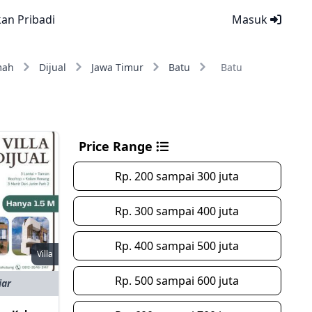
kan Pribadi
Masuk
mah
Dijual
Jawa Timur
Batu
Batu
Price Range
Rp. 200 sampai 300 juta
Rp. 300 sampai 400 juta
Rp. 400 sampai 500 juta
Villa
Rp. 500 sampai 600 juta
iar