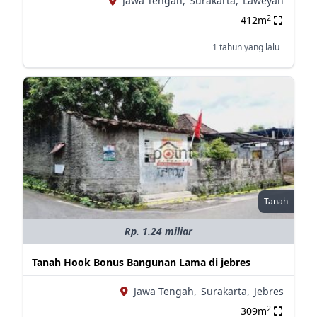
Jawa Tengah,
Surakarta,
Laweyan
2
412m
1 tahun yang lalu
Tanah
Rp. 1.24 miliar
Tanah Hook Bonus Bangunan Lama di jebres
Jawa Tengah,
Surakarta,
Jebres
2
309m