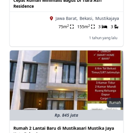
Cepat Rumah Minimalis Bagus Di Tiara Asri
Residence
Jawa Barat,
Bekasi,
Mustikajaya
2
2
75m
155m
3
3
1 tahun yang lalu
Rumah
Rp. 845 juta
Rumah 2 Lantai Baru di Mustikasari Mustika Jaya