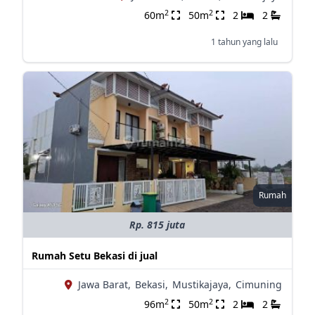
2
2
60m
50m
2
2
1 tahun yang lalu
Rumah
Rp. 815 juta
Rumah Setu Bekasi di jual
Jawa Barat,
Bekasi,
Mustikajaya,
Cimuning
2
2
96m
50m
2
2