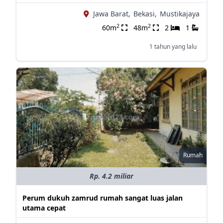
Jawa Barat,
Bekasi,
Mustikajaya
2
2
60m
48m
2
1
1 tahun yang lalu
Rumah
Rp. 4.2 miliar
Perum dukuh zamrud rumah sangat luas jalan
utama cepat